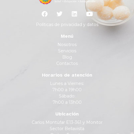
Políticas de privacidad y datos
Menú
Nosotros
Servicios
Blog
Contactos
Horarios de atención
Lunes a Viernes:
7h00 a 19h00
Sábado:
7h00 a 13h00
Ubicación
Carlos Montúfar E13-361 y Monitor
Sector Bellavista