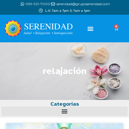
099-921-7000
serenidad@gruposerenidad.com
L-V: 7am a 7pm S: 7am a 1pm
0
relajación
Categorías