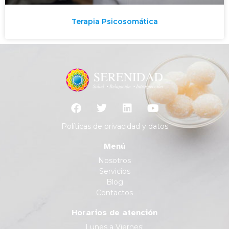
Terapia Psicosomática
Políticas de privacidad y datos
Menú
Nosotros
Servicios
Blog
Contactos
Horarios de atención
Lunes a Viernes: