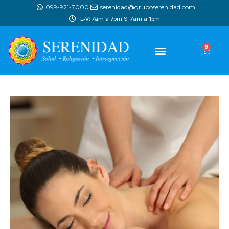
099-921-7000
serenidad@gruposerenidad.com
L-V: 7am a 7pm S: 7am a 1pm
0