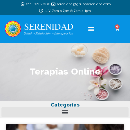
099-921-7000
serenidad@gruposerenidad.com
L-V: 7am a 7pm S: 7am a 1pm
0
Terapias Online
Categorías