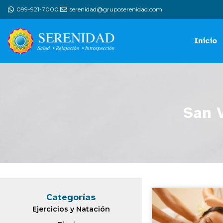
099-921-7000
serenidad@gruposerenidad.com
Inicio
San 
Categorías
Ejercicios y Natación