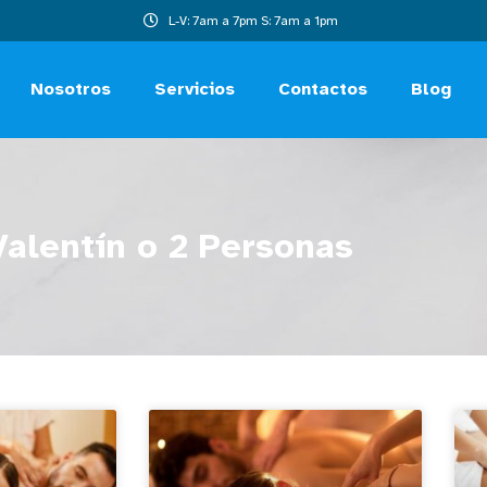
L-V: 7am a 7pm S: 7am a 1pm
Nosotros
Servicios
Contactos
Blog
Valentín o 2 Personas