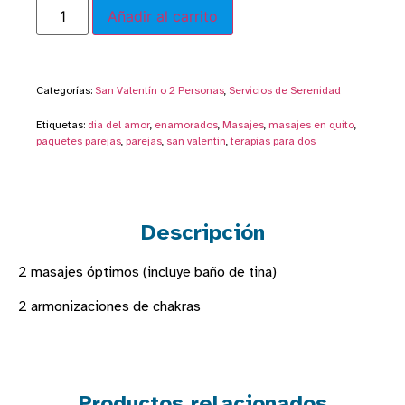
Añadir al carrito
Categorías:
San Valentín o 2 Personas
,
Servicios de Serenidad
Etiquetas:
dia del amor
,
enamorados
,
Masajes
,
masajes en quito
,
paquetes parejas
,
parejas
,
san valentin
,
terapias para dos
Descripción
2 masajes óptimos (incluye baño de tina)
2 armonizaciones de chakras
Productos relacionados