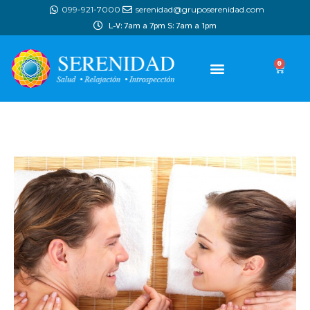
099-921-7000
serenidad@gruposerenidad.com
L-V: 7am a 7pm S: 7am a 1pm
0