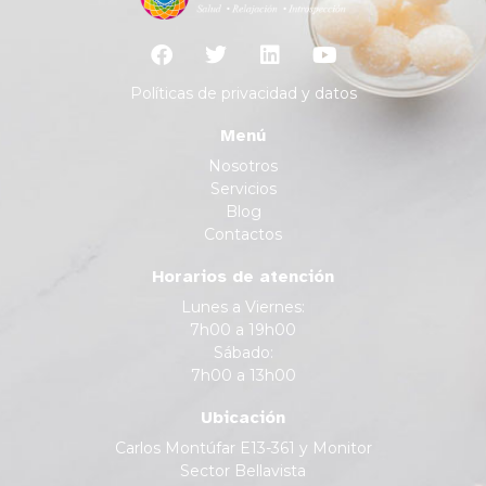
Políticas de privacidad y datos
Menú
Nosotros
Servicios
Blog
Contactos
Horarios de atención
Lunes a Viernes:
7h00 a 19h00
Sábado:
7h00 a 13h00
Ubicación
Carlos Montúfar E13-361 y Monitor
Sector Bellavista