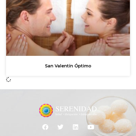
San Valentín Óptimo