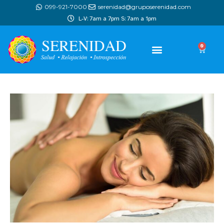
099-921-7000
serenidad@gruposerenidad.com
L-V: 7am a 7pm S: 7am a 1pm
0