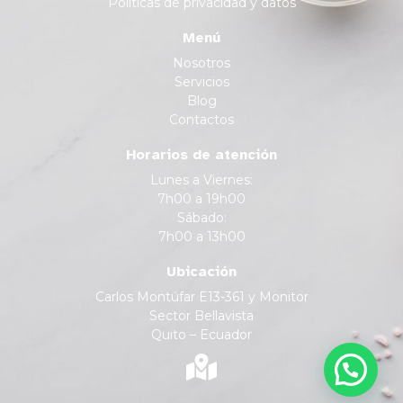
Políticas de privacidad y datos
Menú
Nosotros
Servicios
Blog
Contactos
Horarios de atención
Lunes a Viernes:
7h00 a 19h00
Sábado:
7h00 a 13h00
Ubicación
Carlos Montúfar E13-361 y Monitor
Sector Bellavista
Quito – Ecuador