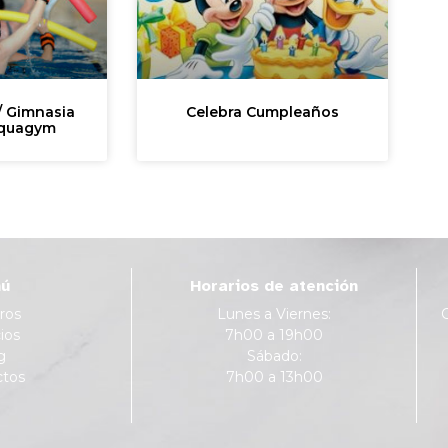
/ Gimnasia
Celebra Cumpleaños
Aquagym
ú
Horarios de atención
ros
Lunes a Viernes:
ios
7h00 a 19h00
g
Sábado:
ctos
7h00 a 13h00