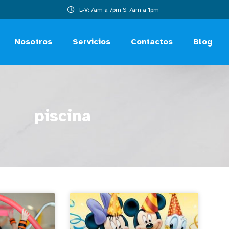
L-V: 7am a 7pm S: 7am a 1pm
Nosotros
Servicios
Contactos
Blog
piscina