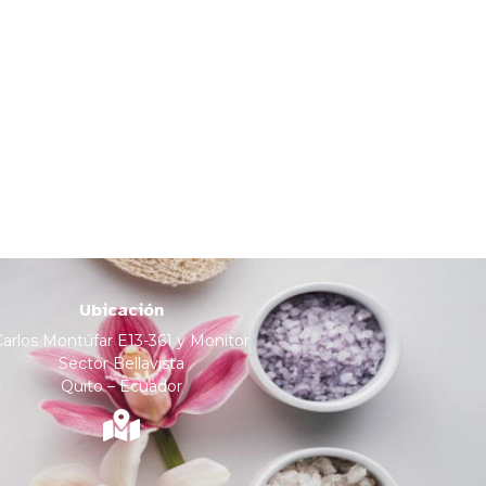
Ubicación
Carlos Montúfar E13-361 y Monitor
Sector Bellavista
Quito – Ecuador