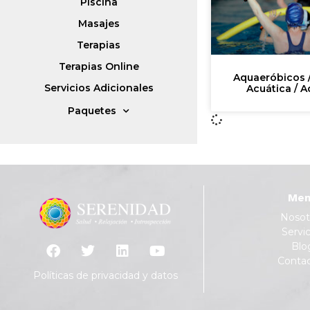
Piscina
Masajes
Terapias
Terapias Online
Aquaeróbicos 
Servicios Adicionales
Acuática / 
Paquetes
Men
Nosot
Servic
Blo
Conta
Políticas de privacidad y datos