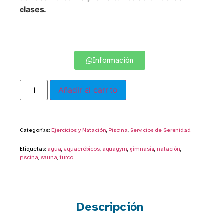
clases.
Información
Añadir al carrito
Categorías:
Ejercicios y Natación
,
Piscina
,
Servicios de Serenidad
Etiquetas:
agua
,
aquaeróbicos
,
aquagym
,
gimnasia
,
natación
,
piscina
,
sauna
,
turco
Descripción