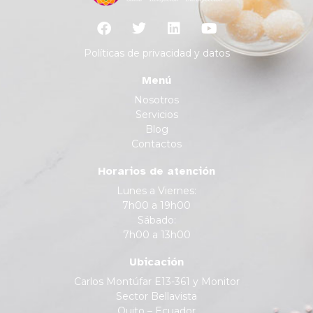
Políticas de privacidad y datos
Menú
Nosotros
Servicios
Blog
Contactos
Horarios de atención
Lunes a Viernes:
7h00 a 19h00
Sábado:
7h00 a 13h00
Ubicación
Carlos Montúfar E13-361 y Monitor
Sector Bellavista
Quito – Ecuador