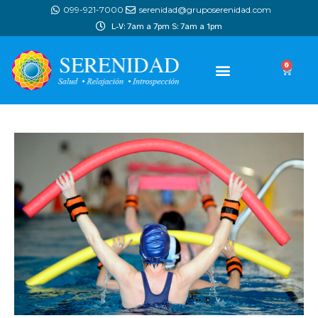
099-921-7000
serenidad@gruposerenidad.com
L-V: 7am a 7pm S: 7am a 1pm
0