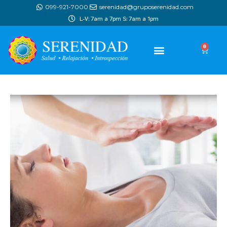
099-921-7000
serenidad@gruposerenidad.com
L-V: 7am a 7pm S: 7am a 1pm
0