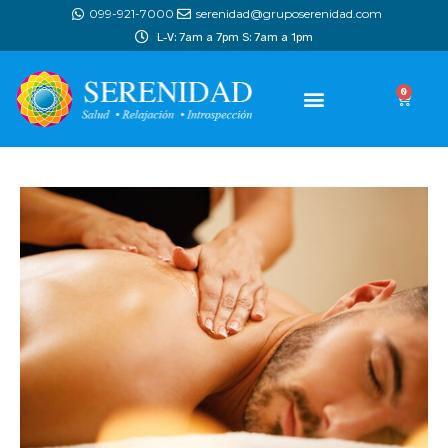
099-921-7000
serenidad@gruposerenidad.com
L-V: 7am a 7pm S: 7am a 1pm
0