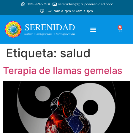
099-921-7000
serenidad@gruposerenidad.com
L-V: 7am a 7pm S: 7am a 1pm
0
Etiqueta:
salud
Terapia de llamas gemelas