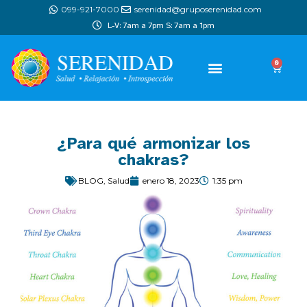
099-921-7000
serenidad@gruposerenidad.com
L-V: 7am a 7pm S: 7am a 1pm
0
¿Para qué armonizar los
chakras?
BLOG
,
Salud
enero 18, 2023
1:35 pm