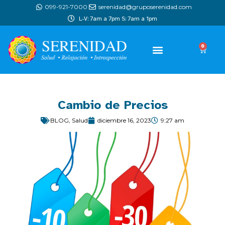
099-921-7000
serenidad@gruposerenidad.com
L-V: 7am a 7pm S: 7am a 1pm
0
Cambio de Precios
BLOG
,
Salud
diciembre 16, 2023
9:27 am