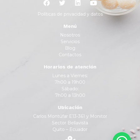
Políticas de privacidad y datos
Menú
Nosotros
Servicios
Blog
Contactos
Horarios de atención
Lunes a Viernes:
7h00 a 19h00
Sábado:
7h00 a 13h00
Ubicación
Carlos Montúfar E13-361 y Monitor
Sector Bellavista
Quito – Ecuador