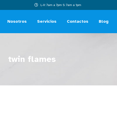
L-V: 7am a 7pm S: 7am a 1pm
Nosotros
Servicios
Contactos
Blog
twin flames