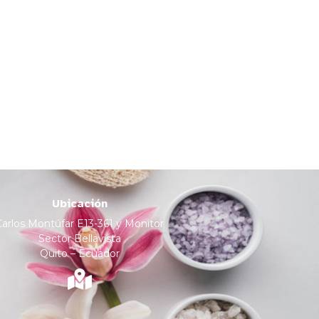
Ubicación
Carlos Montúfar E13-361 y Monitor
Sector Bellavista
Quito – Ecuador