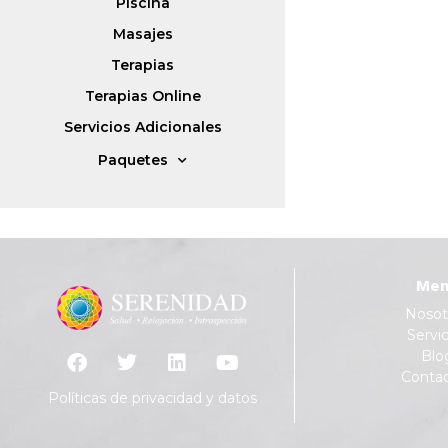
Piscina
Masajes
Terapias
Terapias Online
Servicios Adicionales
Paquetes
Men
Nosot
Servic
Blo
Conta
Políticas de privacidad y datos