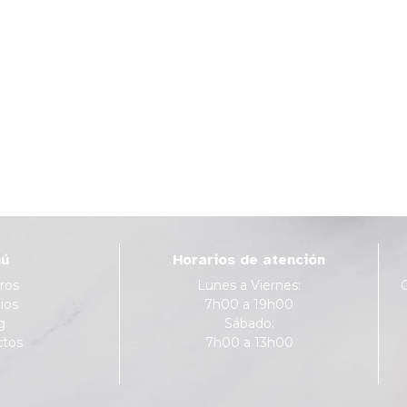
ú
Horarios de atención
ros
Lunes a Viernes:
ios
7h00 a 19h00
g
Sábado:
ctos
7h00 a 13h00