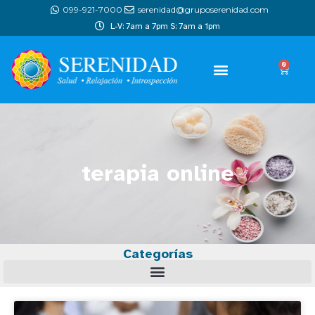
099-921-7000
serenidad@gruposerenidad.com
L-V: 7am a 7pm S: 7am a 1pm
0
terapia online
Categorías