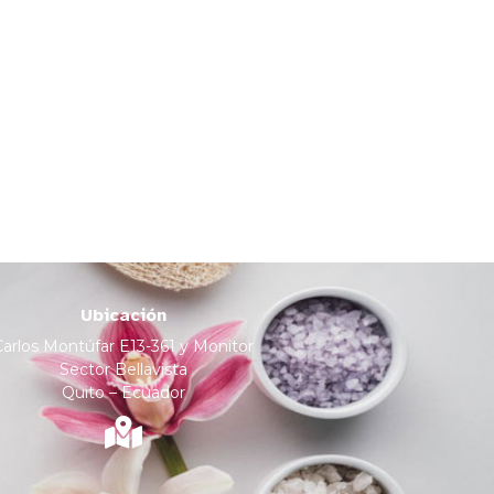
Ubicación
Carlos Montúfar E13-361 y Monitor
Sector Bellavista
Quito – Ecuador