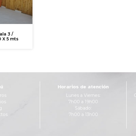
ala 3 /
0 X 5 mts
ú
Horarios de atención
ros
Lunes a Viernes:
ios
7h00 a 19h00
g
Sábado:
ctos
7h00 a 13h00