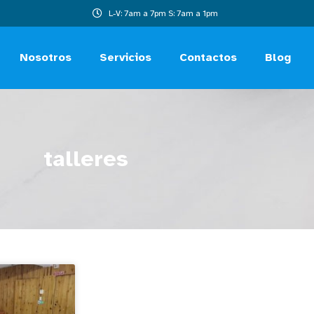
L-V: 7am a 7pm S: 7am a 1pm
Nosotros
Servicios
Contactos
Blog
talleres