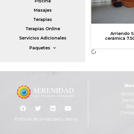
Piscina
Masajes
Terapias
Terapias Online
Arriendo S
Servicios Adicionales
cerámica 7.5
Paquetes
Men
Nosot
Servic
Blo
Conta
Políticas de privacidad y datos