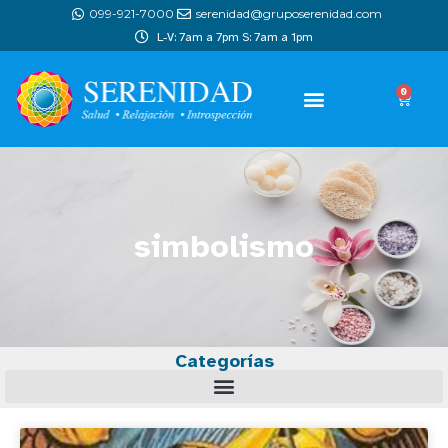
099-921-7000
serenidad@gruposerenidad.com
L-V: 7am a 7pm S: 7am a 1pm
0
simbolismo
Categorías