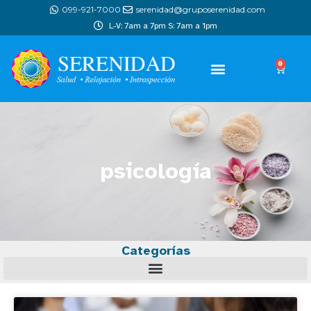
099-921-7000
serenidad@gruposerenidad.com
L-V: 7am a 7pm S: 7am a 1pm
0
psicología
Categorías