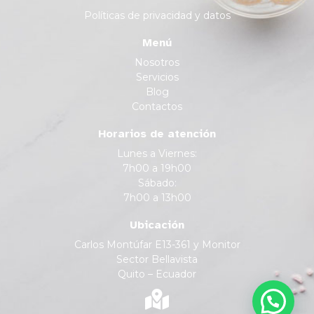
Políticas de privacidad y datos
Menú
Nosotros
Servicios
Blog
Contactos
Horarios de atención
Lunes a Viernes:
7h00 a 19h00
Sábado:
7h00 a 13h00
Ubicación
Carlos Montúfar E13-361 y Monitor
Sector Bellavista
Quito – Ecuador