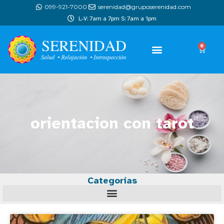
099-921-7000
serenidad@gruposerenidad.com
L-V: 7am a 7pm S: 7am a 1pm
0
orientacion con tarot
Categorías