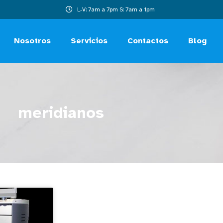
L-V: 7am a 7pm S: 7am a 1pm
Nosotros
Servicios
Contactos
Blog
meridianos