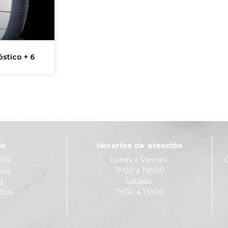
stico + 6
ú
Horarios de atención
ros
Lunes a Viernes:
ios
7h00 a 19h00
g
Sábado:
ctos
7h00 a 13h00