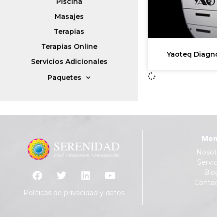
Piscina
Masajes
Terapias
Terapias Online
Yaoteq Diagnó
Servicios Adicionales
Paquetes
Men
Nosot
Servic
Blo
Conta
Políticas de privacidad y datos