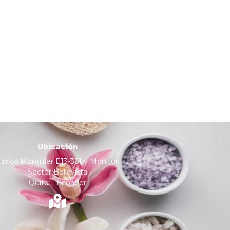
Ubicación
Carlos Montúfar E13-361 y Monitor
Sector Bellavista
Quito – Ecuador