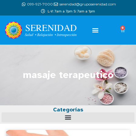
099-921-7000
serenidad@gruposerenidad.com
L-V: 7am a 7pm S: 7am a 1pm
0
masaje terapeutico
Categorías