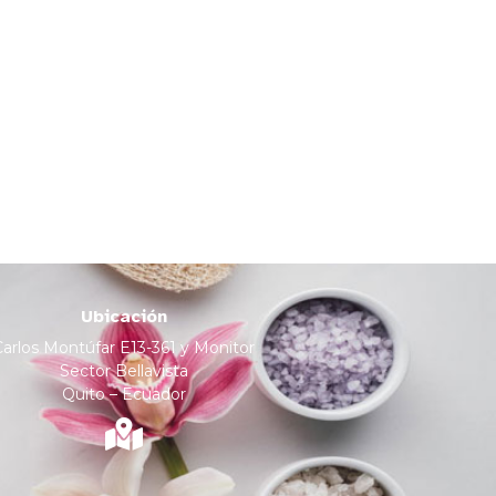
Ubicación
Carlos Montúfar E13-361 y Monitor
Sector Bellavista
Quito – Ecuador