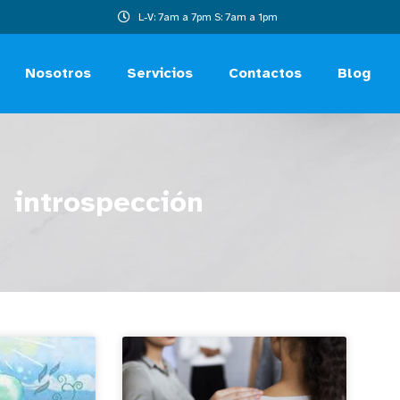
L-V: 7am a 7pm S: 7am a 1pm
Nosotros
Servicios
Contactos
Blog
introspección