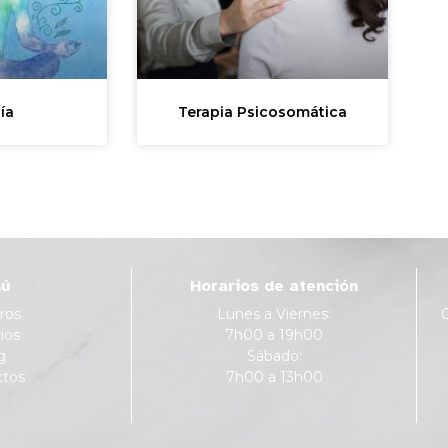
ía
Terapia Psicosomática
ú
Horarios de atención
ros
Lunes a Viernes:
ios
7h00 a 19h00
g
Sábado:
ctos
7h00 a 13h00