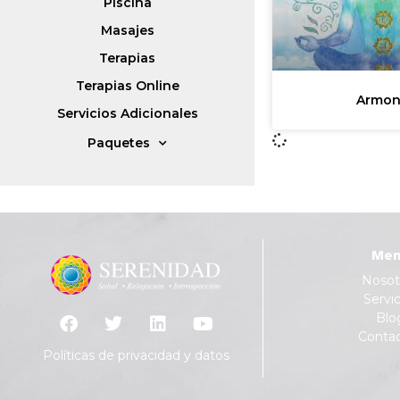
Piscina
Masajes
Terapias
Terapias Online
Armon
Servicios Adicionales
Paquetes
Men
Nosot
Servic
Blo
Conta
Políticas de privacidad y datos