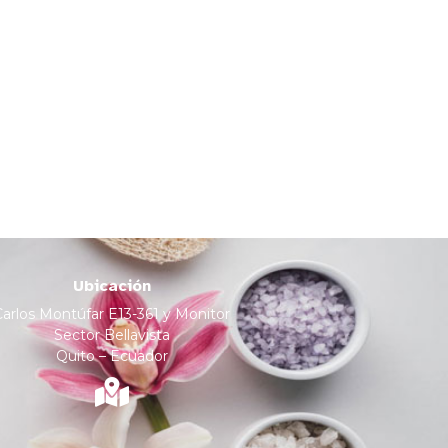
Ubicación
Carlos Montúfar E13-361 y Monitor
Sector Bellavista
Quito – Ecuador