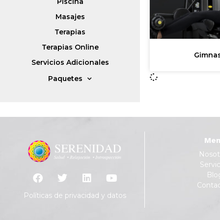
Piscina
Masajes
Terapias
Terapias Online
Gimnas
Servicios Adicionales
Paquetes
Men
Nosot
Servic
Blo
Conta
Políticas de privacidad y datos