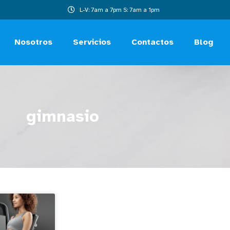
L-V: 7am a 7pm S: 7am a 1pm
Nosotros
Servicios
Contactos
Blog
gimnasio