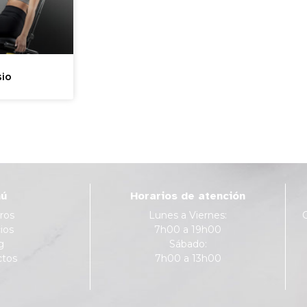
io
ú
Horarios de atención
ros
Lunes a Viernes:
ios
7h00 a 19h00
g
Sábado:
ctos
7h00 a 13h00