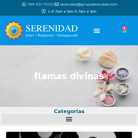
099-921-7000
serenidad@gruposerenidad.com
L-V: 7am a 7pm S: 7am a 1pm
0
flamas divinas
Categorías