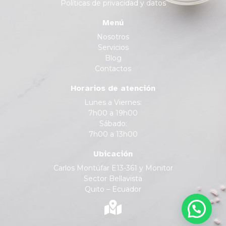
Políticas de privacidad y datos
Menú
Nosotros
Servicios
Blog
Contactos
Horarios de atención
Lunes a Viernes:
7h00 a 19h00
Sábado:
7h00 a 13h00
Ubicación
Carlos Montúfar E13-361 y Monitor
Sector Bellavista
Quito – Ecuador