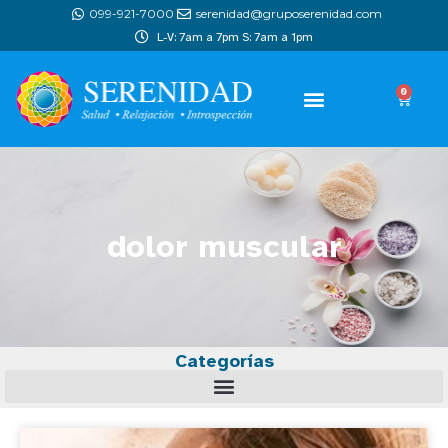
099-921-7000
serenidad@gruposerenidad.com
L-V: 7am a 7pm S: 7am a 1pm
0
dolor muscular
Categorías