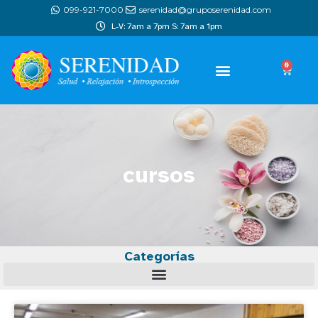
099-921-7000
serenidad@gruposerenidad.com
L-V: 7am a 7pm S: 7am a 1pm
0
cursos
Categorías