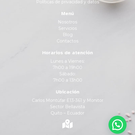
Políticas de privacidad y datos
Menú
Nosotros
Servicios
Blog
Contactos
Horarios de atención
Lunes a Viernes:
7h00 a 19h00
Sábado:
7h00 a 13h00
Ubicación
Carlos Montúfar E13-361 y Monitor
Sector Bellavista
Quito – Ecuador