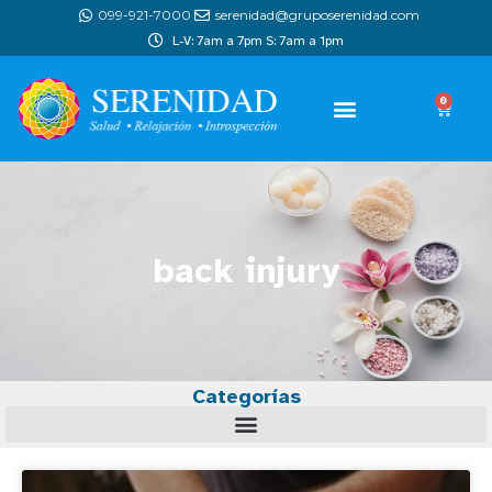
099-921-7000
serenidad@gruposerenidad.com
L-V: 7am a 7pm S: 7am a 1pm
0
back injury
Categorías