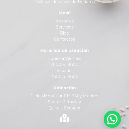
Políticas de privacidad y datos
Menú
Nosotros
Servicios
Blog
Contactos
Horarios de atención
Lunes a Viernes:
7h00 a 19h00
Sábado:
7h00 a 13h00
Ubicación
Carlos Montúfar E13-361 y Monitor
Sector Bellavista
Quito – Ecuador