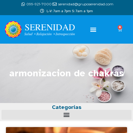
099-921-7000
serenidad@gruposerenidad.com
L-V: 7am a 7pm S: 7am a 1pm
0
armonizacion de chakras
Categorías