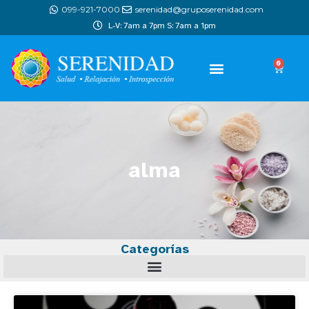
099-921-7000
serenidad@gruposerenidad.com
L-V: 7am a 7pm S: 7am a 1pm
0
alma
Categorías