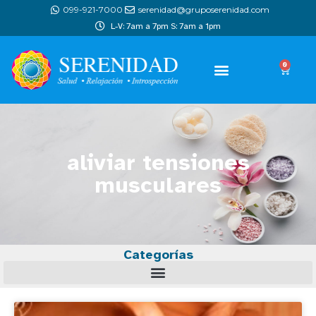
099-921-7000
serenidad@gruposerenidad.com
L-V: 7am a 7pm S: 7am a 1pm
0
aliviar tensiones
musculares
Categorías