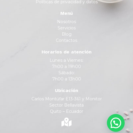
Políticas de privacidad y datos
Menú
Nosotros
Servicios
Blog
Contactos
Horarios de atención
Lunes a Viernes:
7h00 a 19h00
Sábado:
7h00 a 13h00
Ubicación
Carlos Montúfar E13-361 y Monitor
Sector Bellavista
Quito – Ecuador