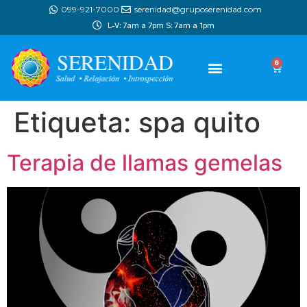
099-921-7000
serenidad@gruposerenidad.com
L-V: 7am a 7pm S: 7am a 1pm
0
Etiqueta:
spa quito
Terapia de llamas gemelas