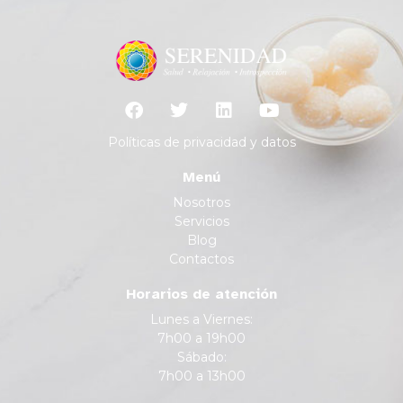
Políticas de privacidad y datos
Menú
Nosotros
Servicios
Blog
Contactos
Horarios de atención
Lunes a Viernes:
7h00 a 19h00
Sábado:
7h00 a 13h00