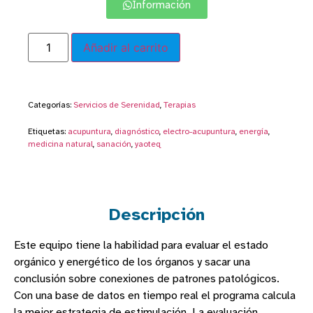
Información
Añadir al carrito
Categorías:
Servicios de Serenidad
,
Terapias
Etiquetas:
acupuntura
,
diagnóstico
,
electro-acupuntura
,
energía
,
medicina natural
,
sanación
,
yaoteq
Descripción
Este equipo tiene la habilidad para evaluar el estado
orgánico y energético de los órganos y sacar una
conclusión sobre conexiones de patrones patológicos.
Con una base de datos en tiempo real el programa calcula
la mejor estrategia de estimulación. La evaluación