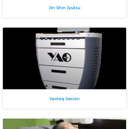
Jin Shin Jyutsu
Yaoteq Sesión