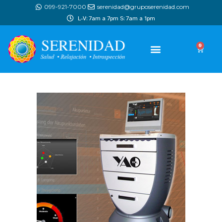
099-921-7000
serenidad@gruposerenidad.com
L-V: 7am a 7pm S: 7am a 1pm
0