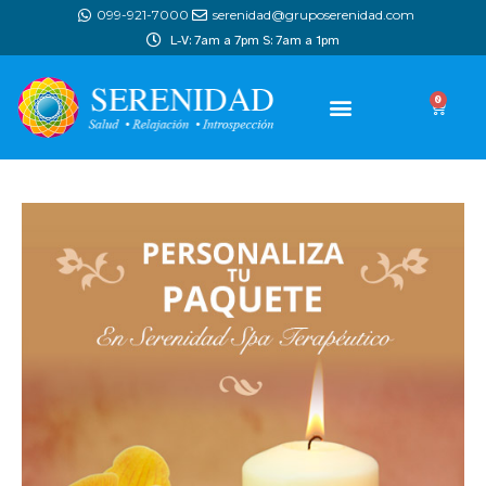
099-921-7000
serenidad@gruposerenidad.com
L-V: 7am a 7pm S: 7am a 1pm
0