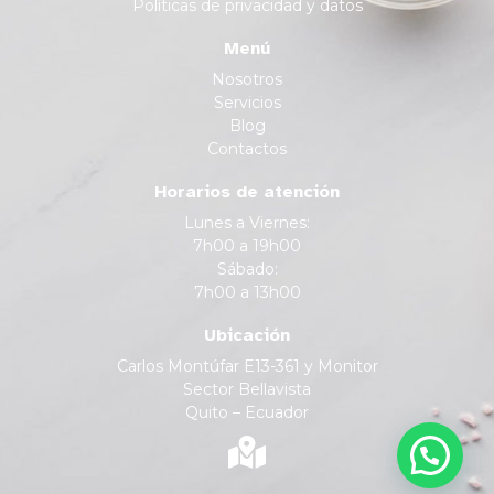
Políticas de privacidad y datos
Menú
Nosotros
Servicios
Blog
Contactos
Horarios de atención
Lunes a Viernes:
7h00 a 19h00
Sábado:
7h00 a 13h00
Ubicación
Carlos Montúfar E13-361 y Monitor
Sector Bellavista
Quito – Ecuador