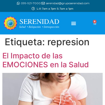
099-921-7000
serenidad@gruposerenidad.com
L-V: 7am a 7pm S: 7am a 1pm
0
Etiqueta:
represion
El Impacto de las
EMOCIONES en la Salud