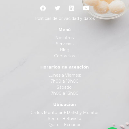
Políticas de privacidad y datos
Menú
Nosotros
Servicios
Blog
Contactos
Horarios de atención
Lunes a Viernes:
7h00 a 19h00
Sábado:
7h00 a 13h00
Ubicación
Carlos Montúfar E13-361 y Monitor
Sector Bellavista
Quito – Ecuador