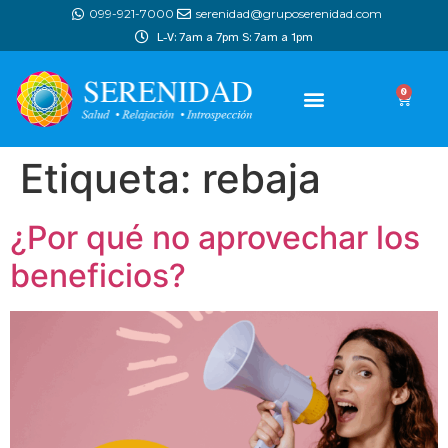
099-921-7000
serenidad@gruposerenidad.com
L-V: 7am a 7pm S: 7am a 1pm
0
Etiqueta:
rebaja
¿Por qué no aprovechar los
beneficios?