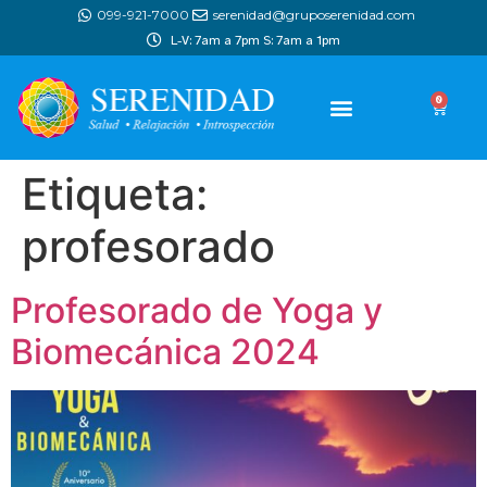
099-921-7000
serenidad@gruposerenidad.com
L-V: 7am a 7pm S: 7am a 1pm
0
Etiqueta:
profesorado
Profesorado de Yoga y
Biomecánica 2024