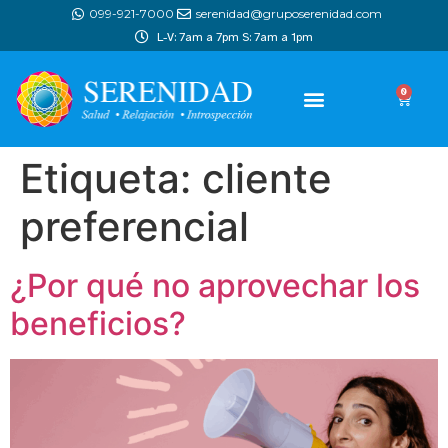
099-921-7000
serenidad@gruposerenidad.com
L-V: 7am a 7pm S: 7am a 1pm
0
Etiqueta:
cliente
preferencial
¿Por qué no aprovechar los
beneficios?