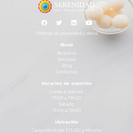
Políticas de privacidad y datos
Menú
Nosotros
Servicios
Blog
Contactos
Horarios de atención
Lunes a Viernes:
7h00 a 19h00
Sábado:
7h00 a 13h00
Ubicación
Carlos Montúfar E13-361 y Monitor