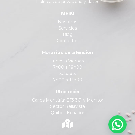
Políticas de privacidad y datos
Menú
Nosotros
Servicios
Blog
Contactos
Horarios de atención
Lunes a Viernes:
7h00 a 19h00
Sábado:
7h00 a 13h00
Ubicación
Carlos Montúfar E13-361 y Monitor
Sector Bellavista
Quito – Ecuador