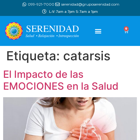
099-921-7000
serenidad@gruposerenidad.com
L-V: 7am a 7pm S: 7am a 1pm
0
Etiqueta:
catarsis
El Impacto de las
EMOCIONES en la Salud