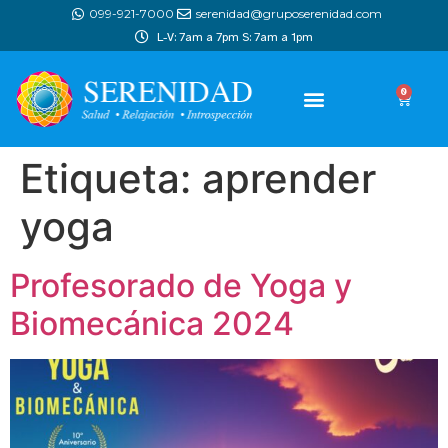
099-921-7000
serenidad@gruposerenidad.com
L-V: 7am a 7pm S: 7am a 1pm
0
Etiqueta:
aprender
yoga
Profesorado de Yoga y
Biomecánica 2024