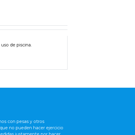
a uso de piscina.
mos con pesas y otros
 que no pueden hacer ejercicio
medidas justamente por hacer