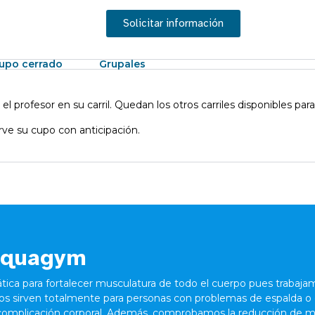
Solicitar información
upo cerrado
Grupales
 el profesor en su carril. Quedan los otros carriles disponibles par
rve su cupo con anticipación.
aquagym
ica para fortalecer musculatura de todo el cuerpo pues trabaja
ios sirven totalmente para personas con problemas de espalda o
 complicación corporal. Además, comprobamos la reducción de 