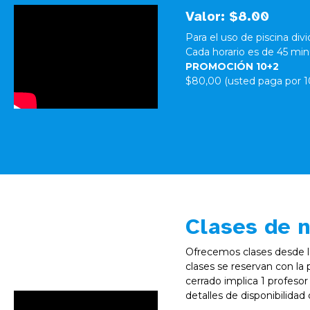
Valor: $8.00
Para el uso de piscina div
Cada horario es de 45 min
PROMOCIÓN 10+2
$80,00 (usted paga por 10
Clases de 
Ofrecemos clases desde l
clases se reservan con la 
cerrado implica 1 profesor
detalles de disponibilidad