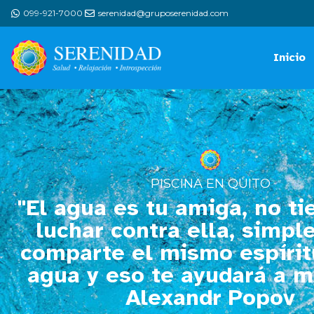
099-921-7000
serenidad@gruposerenidad.com
Inicio
PISCINA EN QUITO
"El agua es tu amiga, no t
luchar contra ella, simp
comparte el mismo espírit
agua y eso te ayudará a m
Alexandr Popov