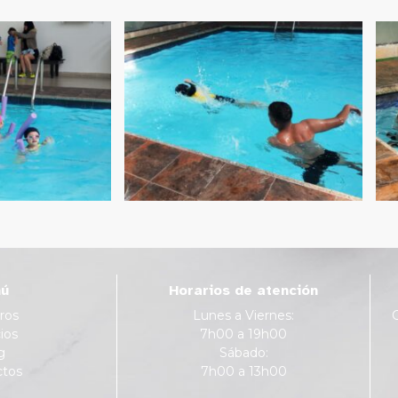
ú
Horarios de atención
ros
Lunes a Viernes:
ios
7h00 a 19h00
g
Sábado:
ctos
7h00 a 13h00