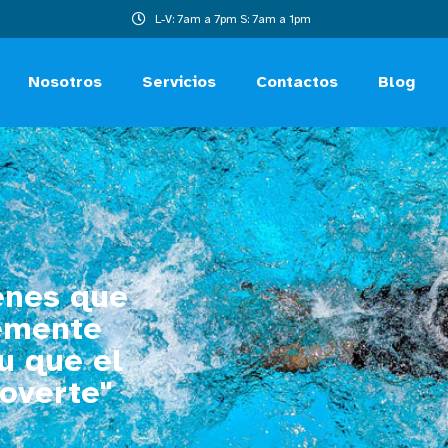
L-V: 7am a 7pm S: 7am a 1pm
Nosotros
Servicios
Contactos
Blog
ienes que
lemente
u que el
overte"