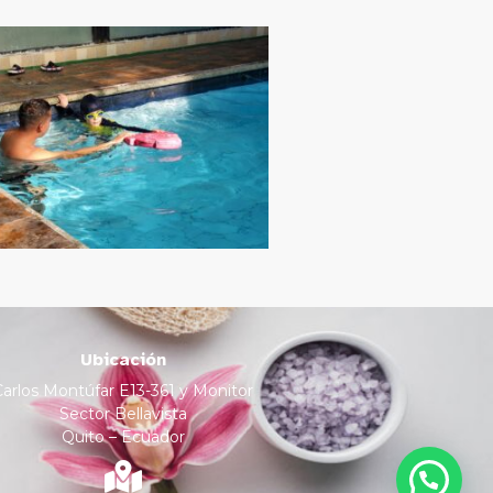
Ubicación
Carlos Montúfar E13-361 y Monitor
Sector Bellavista
Quito – Ecuador