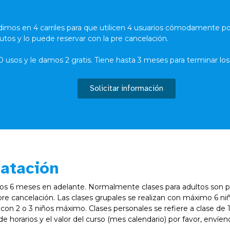
idimos en 4 carriles para que utilicen 4 usuarios cómodamente por
utos y lo puede reservar con la pre cancelación.
 usos y le damos 2 gratis. Tiene hasta 3 meses para terminar los 
Solicitar información
natación
os 6 meses en adelante. Normalmente clases para adultos son pe
pre cancelación. Las clases grupales se realizan con máximo 6 ni
 con 2 o 3 niños máximo. Clases personales se refiere a clase de 
 de horarios y el valor del curso (mes calendario) por favor, enví