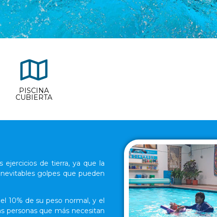
PISCINA
CUBIERTA
ejercicios de tierra, ya que la
s inevitables golpes que pueden
el 10% de su peso normal, y el
as personas que más necesitan