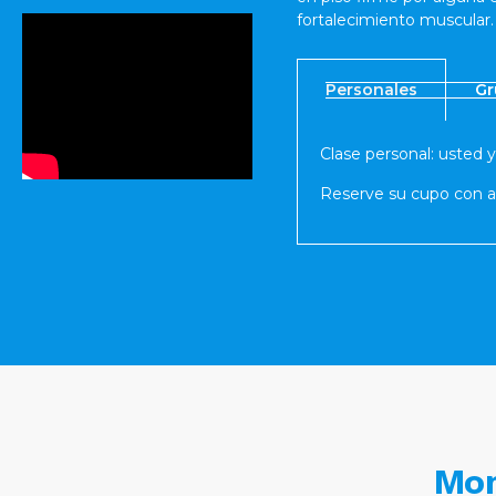
fortalecimiento muscular.
Personales
Gr
Clase personal: usted y
Reserve su cupo con a
Mom