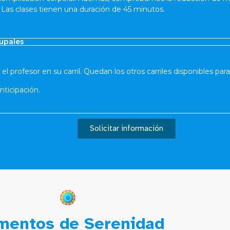
 Las clases tienen una duración de 45 minutos.
upales
 el profesor en su carril. Quedan los otros carriles disponibles par
nticipación.
Solicitar información
entos de Serenidad