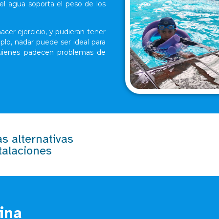
el agua soporta el peso de los
acer ejercicio, y pudieran tener
mplo, nadar puede ser ideal para
 quienes padecen problemas de
s alternativas
talaciones
ina