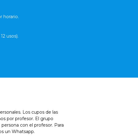
 horario.
12 usos).
rsonales. Los cupos de las
ños por profesor. El grupo
1 persona con el profesor. Para
enos un Whatsapp.