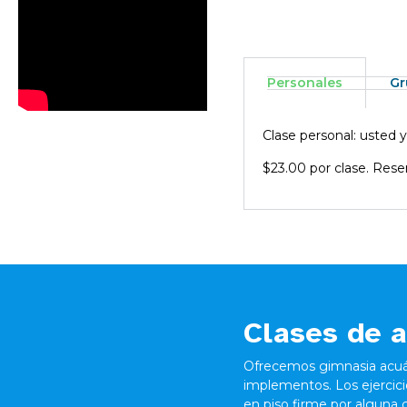
Personales
Gr
Clase personal: usted y
$23.00 por clase. Rese
Clases de 
Ofrecemos gimnasia acuát
implementos. Los ejercic
en piso firme por alguna