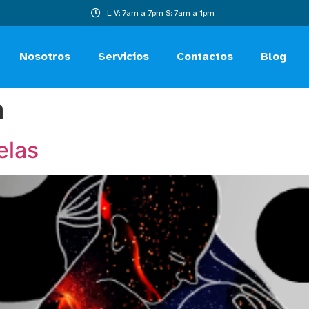
L-V: 7am a 7pm S: 7am a 1pm
Nosotros
Servicios
Contactos
Blog
a
elas