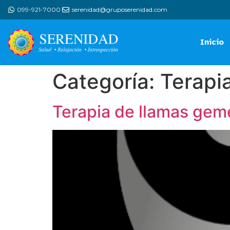
099-921-7000
serenidad@gruposerenidad.com
Inicio
Categoría:
Terapi
Terapia de llamas gem