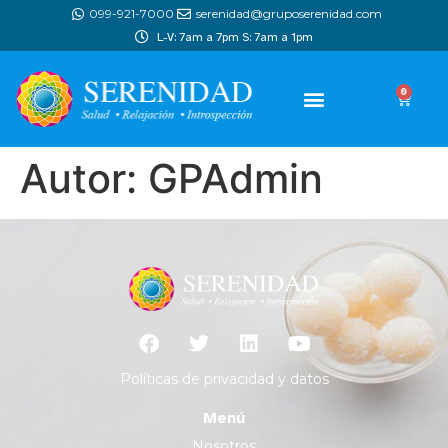
099-921-7000
serenidad@gruposerenidad.com
L-V: 7am a 7pm S: 7am a 1pm
0
Autor:
GPAdmin
Políticas de privacidad y datos
Menú
Nosotros